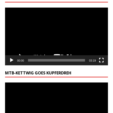
Video-
Player
00:00
03:19
MTB-KETTWIG GOES KUPFERDREH
Video-
Player