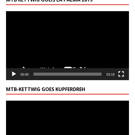
Video-
Player
00:00
03:19
MTB-KETTWIG GOES KUPFERDREH
Video-
Player